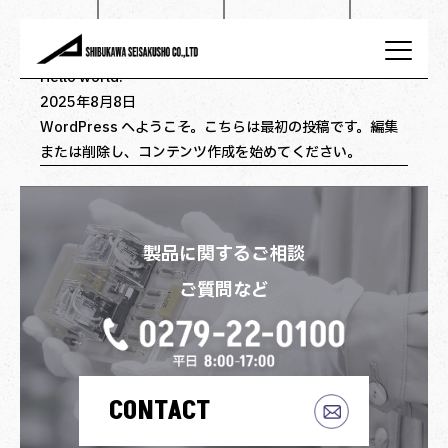
投稿者:
shibusei-admin
Hello world!
2025年8月8日
WordPress へようこそ。こちらは最初の投稿です。編集
会社概要
事業内容
または削除し、コンテンツ作成を始めてください。
技術力
製品情報
製品に関するご相談
沿革
お知らせ
ご質問など
採用情報
お問い合わせ
CONTACT
プライバシーポリシー